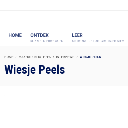
HOME
ONTDEK
LEER
KIJK MET NIEUWE OGEN
ONTWIKKEL JE FOTOGRAFISCHE STEM
HOME
MAKERSBIBLIOTHEEK
INTERVIEWS
WIESJE PEELS
Wiesje Peels