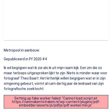
Metropool in aanbouw.
Gepubliceerd in Pf 2020 #4
Ik wil begrijpen wat ik zie als ik uit mijn raam kijk. Een zin die zo
maar terloops uitgesproken lijkt te zijn. Niets is minder waar voor
fotograaf Theo Baart. Het letterlijk willen begrijpen wat er in zijn
omgeving gebeurt, vormt al ruim dertig jaar de leidraad van zijn
fotografische zoektocht.
Setting up fake worker failed: "Cannot load script at:
https://vanmakentotraken.nl/wp-content/plugins/pdf-
embedder/assets/js/pdfjs/pdf.worker.min.js".