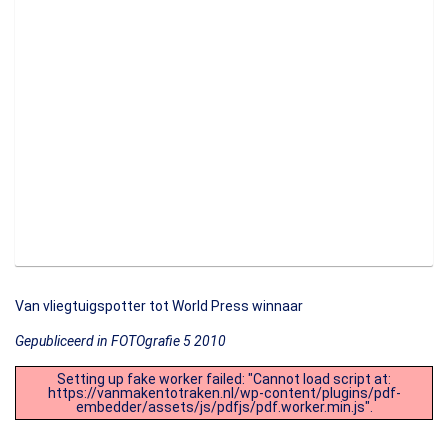
Van vliegtuigspotter tot World Press winnaar
Gepubliceerd in FOTOgrafie 5 2010
Setting up fake worker failed: "Cannot load script at:
https://vanmakentotraken.nl/wp-content/plugins/pdf-
embedder/assets/js/pdfjs/pdf.worker.min.js".