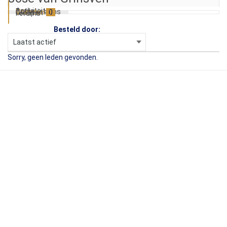
Activiteit
Profiel
Commissions
Vrienden
0
Groepen
0
Forums
Besteld door:
Sorry, geen leden gevonden.