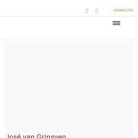
AANMELDEN
José van Grinsven