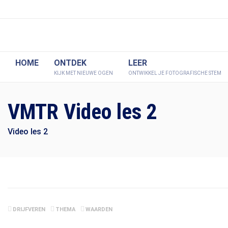
HOME
ONTDEK
LEER
KIJK MET NIEUWE OGEN
ONTWIKKEL JE FOTOGRAFISCHE STEM
VMTR Video les 2
Video les 2
DRIJFVEREN
THEMA
WAARDEN