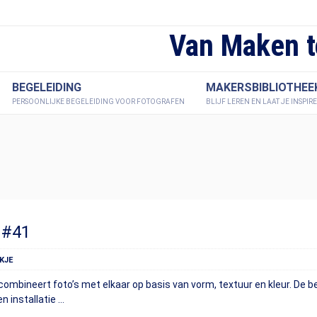
Van Maken t
BEGELEIDING
MAKERSBIBLIOTHEE
PERSOONLIJKE BEGELEIDING VOOR FOTOGRAFEN
BLIJF LEREN EN LAAT JE INSPIR
 #41
KJE
combineert foto’s met elkaar op basis van vorm, textuur en kleur. De b
n installatie …