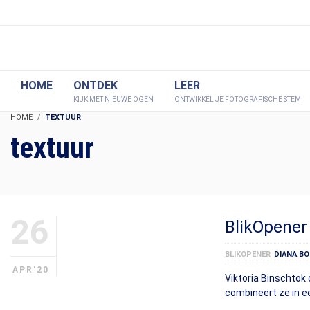
HOME
ONTDEK
LEER
KIJK MET NIEUWE OGEN
ONTWIKKEL JE FOTOGRAFISCHE STEM
HOME
TEXTUUR
textuur
26
BlikOpener
BLIKOPENER
DIANA BO
APR'20
Viktoria Binschtok 
combineert ze in ee