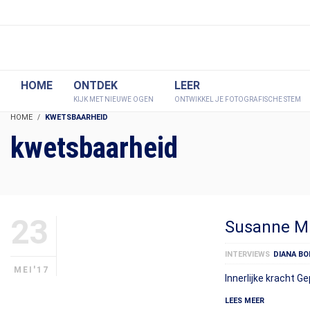
HOME
ONTDEK
LEER
KIJK MET NIEUWE OGEN
ONTWIKKEL JE FOTOGRAFISCHE STEM
HOME
KWETSBAARHEID
kwetsbaarheid
23
Susanne M
INTERVIEWS
DIANA BO
MEI'17
Innerlijke kracht G
LEES MEER