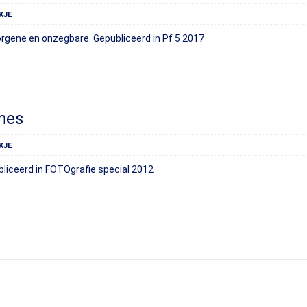
KJE
orgene en onzegbare. Gepubliceerd in Pf 5 2017
mes
KJE
bliceerd in FOTOgrafie special 2012