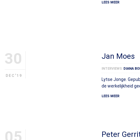
LEES MEER
30
Jan Moes
INTERVIEWS
DIANA BO
DEC'19
Lytse Jonge. Gepub
de werkelijkheid ge
LEES MEER
05
Peter Gerri