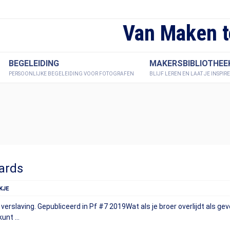
Van Maken t
BEGELEIDING
MAKERSBIBLIOTHEE
PERSOONLIJKE BEGELEIDING VOOR FOTOGRAFEN
BLIJF LEREN EN LAAT JE INSPIR
lards
KJE
verslaving. Gepubliceerd in Pf #7 2019Wat als je broer overlijdt als gev
kunt …