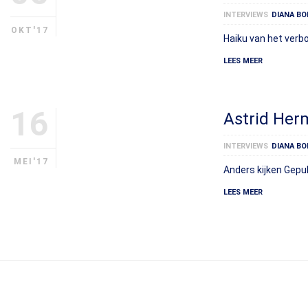
INTERVIEWS
DIANA BO
OKT'17
Haiku van het verb
LEES MEER
16
Astrid Her
INTERVIEWS
DIANA BO
MEI'17
Anders kijken Gepu
LEES MEER