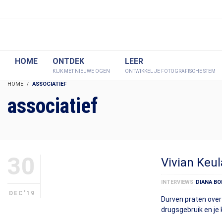
HOME
ONTDEK
LEER
KIJK MET NIEUWE OGEN
ONTWIKKEL JE FOTOGRAFISCHE STEM
HOME
ASSOCIATIEF
associatief
30
Vivian Keu
INTERVIEWS
DIANA BO
DEC'19
Durven praten over 
drugsgebruik en je 