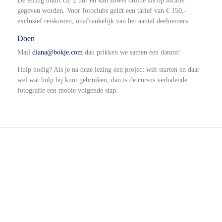
De lezing duurt ca. 2 uur en kan zowel online als op locatie
gegeven worden. Voor fotoclubs geldt een tarief van € 150,-
exclusief reiskosten, onafhankelijk van het aantal deelnemers.
Doen
Mail
diana@bokje.com
dan prikken we samen een datum!
Hulp nodig? Als je na deze lezing een project wilt starten en daar
wel wat hulp bij kunt gebruiken, dan is de cursus verhalende
fotografie een mooie volgende stap.