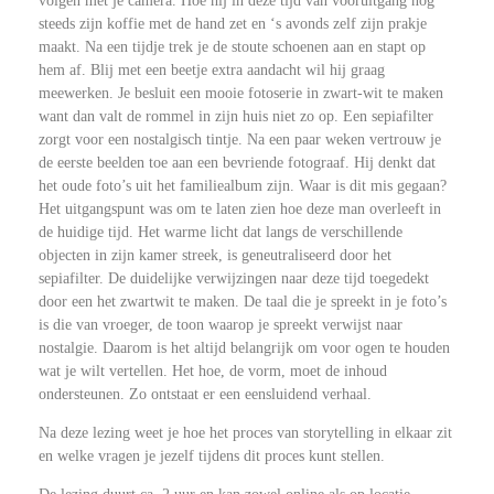
volgen met je camera. Hoe hij in deze tijd van vooruitgang nog
steeds zijn koffie met de hand zet en ‘s avonds zelf zijn prakje
maakt. Na een tijdje trek je de stoute schoenen aan en stapt op
hem af. Blij met een beetje extra aandacht wil hij graag
meewerken. Je besluit een mooie fotoserie in zwart-wit te maken
want dan valt de rommel in zijn huis niet zo op. Een sepiafilter
zorgt voor een nostalgisch tintje. Na een paar weken vertrouw je
de eerste beelden toe aan een bevriende fotograaf. Hij denkt dat
het oude foto’s uit het familiealbum zijn. Waar is dit mis gegaan?
Het uitgangspunt was om te laten zien hoe deze man overleeft in
de huidige tijd. Het warme licht dat langs de verschillende
objecten in zijn kamer streek, is geneutraliseerd door het
sepiafilter. De duidelijke verwijzingen naar deze tijd toegedekt
door een het zwartwit te maken. De taal die je spreekt in je foto’s
is die van vroeger, de toon waarop je spreekt verwijst naar
nostalgie. Daarom is het altijd belangrijk om voor ogen te houden
wat je wilt vertellen. Het hoe, de vorm, moet de inhoud
ondersteunen. Zo ontstaat er een eensluidend verhaal.
Na deze lezing weet je hoe het proces van storytelling in elkaar zit
en welke vragen je jezelf tijdens dit proces kunt stellen.