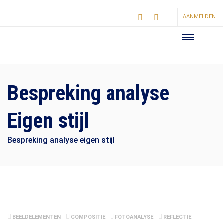
AANMELDEN
Bespreking analyse
Eigen stijl
Bespreking analyse eigen stijl
BEELDELEMENTEN
COMPOSITIE
FOTOANALYSE
REFLECTIE