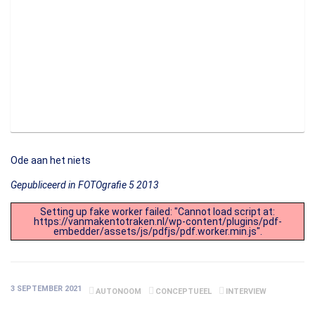
Ode aan het niets
Gepubliceerd in FOTOgrafie 5 2013
Setting up fake worker failed: "Cannot load script at:
https://vanmakentotraken.nl/wp-content/plugins/pdf-
embedder/assets/js/pdfjs/pdf.worker.min.js".
3 SEPTEMBER 2021
AUTONOOM
CONCEPTUEEL
INTERVIEW